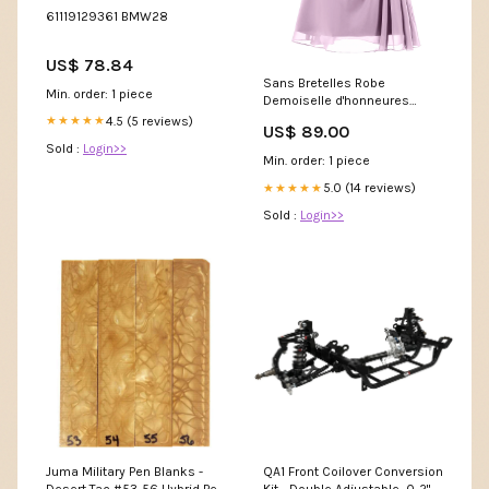
61119129361 BMW28
US$ 78.84
Sans Bretelles Robe
Min. order: 1 piece
Demoiselle d'honneures
courte d'Eté Plum Grande
4.5 (5 reviews)
★★★★★
US$ 89.00
Taille Candance
Sold :
Login>>
Min. order: 1 piece
5.0 (14 reviews)
★★★★★
Sold :
Login>>
Juma Military Pen Blanks -
QA1 Front Coilover Conversion