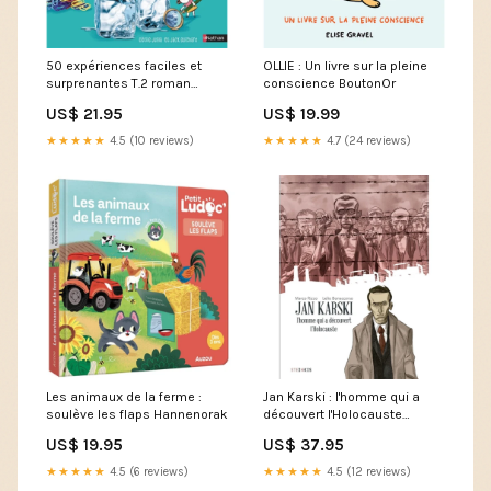
50 expériences faciles et
OLLIE : Un livre sur la pleine
surprenantes T.2 roman
conscience BoutonOr
etranger
US$ 21.95
US$ 19.99
★★★★★
4.5 (10 reviews)
★★★★★
4.7 (24 reviews)
Les animaux de la ferme :
Jan Karski : l'homme qui a
soulève les flaps Hannenorak
découvert l'Holocauste
Prologue
US$ 19.95
US$ 37.95
★★★★★
4.5 (6 reviews)
★★★★★
4.5 (12 reviews)