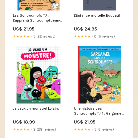
Les Schtroumpfs T.7 :
L'Enfance mortelle Educatif
L'apprenti Schtroumpf Jean-
François Ménard
US$ 21.95
US$ 24.95
★★★★★
4.3 (22 reviews)
★★★★★
4.0 (17 reviews)
Je veux un monstre! Loisirs
Une histoire des
Schtroumpfs T.41 : Gargamel
l'ami des Schtroumpfs Duck
US$ 18.99
US$ 21.95
Lake
★★★★★
4.8 (28 reviews)
★★★★★
4.5 (6 reviews)