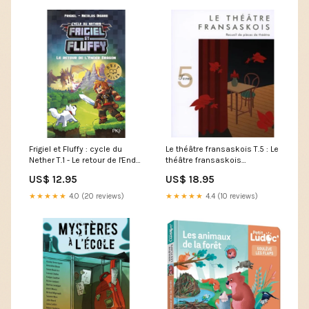
Frigiel et Fluffy : cycle du
Le théâtre fransaskois T.5 : Le
Nether T.1 - Le retour de l'Ender
théâtre fransaskois
dragon EnfanceJeunesse
dictionnaire francais
US$ 12.95
US$ 18.95
★★★★★
4.0 (20 reviews)
★★★★★
4.4 (10 reviews)