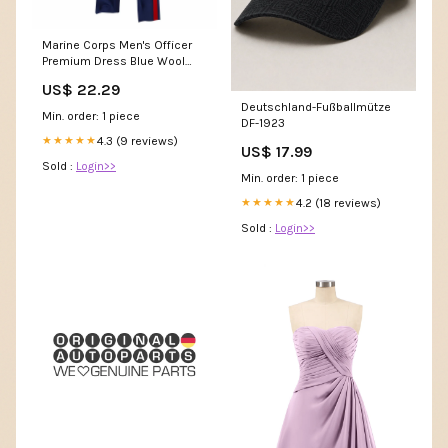
Marine Corps Men's Officer
Premium Dress Blue Wool
Uniform Pants – Nate
US$ 22.29
Woodard
Deutschland-Fußballmütze
Min. order: 1 piece
DF-1923
4.3 (9 reviews)
★★★★★
US$ 17.99
Sold :
Login>>
Min. order: 1 piece
4.2 (18 reviews)
★★★★★
Sold :
Login>>