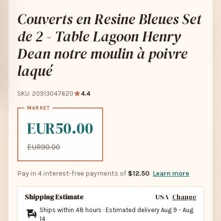
Couverts en Resine Bleues Set
de 2 - Table Lagoon Henry
Dean notre moulin à poivre
laqué
SKU: 20913047620
4.4
EUR50.00
EUR90.00
Pay in 4 interest-free payments of
$12.50
Learn more
Shipping Estimate
USA
Change
Ships within 48 hours · Estimated delivery
Aug 9
-
Aug
14