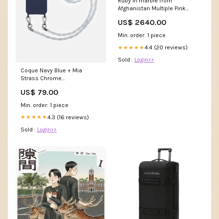
Ruby in marble from
Afghanistan Multiple Pink
Spinel on Marble
US$ 2640.00
Min. order: 1 piece
4.4 (20 reviews)
★★★★★
Sold :
Login>>
Coque Navy Blue + Mia
Strass Chrome
iPhone_iPhone 12 & 12 Pro
US$ 79.00
Min. order: 1 piece
4.3 (16 reviews)
★★★★★
Sold :
Login>>