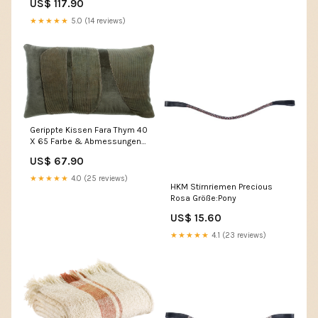
US$ 117.90
★★★★★
5.0 (14 reviews)
Gerippte Kissen Fara Thym 40
X 65 Farbe & Abmessungen
BxTxH:Thymian&40 X 65
US$ 67.90
★★★★★
4.0 (25 reviews)
HKM Stirnriemen Precious
Rosa Größe:Pony
US$ 15.60
★★★★★
4.1 (23 reviews)