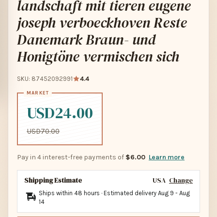
landschaft mit tieren eugene
joseph verboeckhoven Reste
Danemark Braun- und
Honigtöne vermischen sich
SKU: 87452092991
4.4
USD24.00
USD70.00
Pay in 4 interest-free payments of
$6.00
Learn more
Shipping Estimate
USA
Change
Ships within 48 hours · Estimated delivery
Aug 9
-
Aug
14