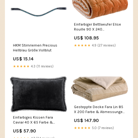
Einfarbiger Bettlaeufer Elise
Rouille 90 X 240
Versandart:DPD
US$ 108.95
HKM Stirnriemen Precious
★★★★★
4.9 (27 reviews)
Hellblau Größe:Vollblut
US$ 15.14
★★★★★
4.3 (11 reviews)
Gesteppte Decke Fara Lin 85
X 200 Farbe & Abmessungen
BxTxH:Zeltgrau&85 X 200
Einfarbiges Kissen Fara
US$ 147.90
Caviar 40 X 65 Farbe &
Abmessungen
★★★★★
5.0 (7 reviews)
US$ 57.90
BxTxH:Kaviar&40 X 65