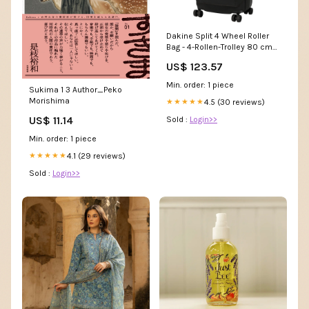
Dakine Split 4 Wheel Roller
Bag - 4-Rollen-Trolley 80 cm
(black) Frisch - abwarten
US$ 123.57
(<30 Tg)
Min. order: 1 piece
Sukima 1 3 Author_Peko
Morishima
4.5 (30 reviews)
★★★★★
US$ 11.14
Sold :
Login>>
Min. order: 1 piece
4.1 (29 reviews)
★★★★★
Sold :
Login>>