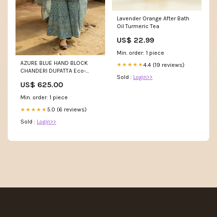
Lavender Orange After Bath
Oil Turmeric Tea
US$ 22.99
Min. order: 1 piece
AZURE BLUE HAND BLOCK
4.4 (19 reviews)
★★★★★
CHANDERI DUPATTA Eco-
Sold :
Login>>
Friendly Block Print Dress.
US$ 625.00
Min. order: 1 piece
5.0 (6 reviews)
★★★★★
Sold :
Login>>