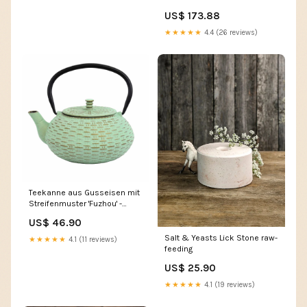
Horseware Brands
US$ 173.88
★★★★★
4.4 (26 reviews)
Teekanne aus Gusseisen mit
Streifenmuster 'Fuzhou' -
800ml Karaffen
US$ 46.90
Salt & Yeasts Lick Stone raw-
★★★★★
4.1 (11 reviews)
feeding
US$ 25.90
★★★★★
4.1 (19 reviews)