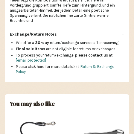
Tieren legt die Komposition Wert auf Balance: Tiere im
Vordergrund gruppiert, sanfte Tiefe zum Hintergrund, und ein
ausgearbeiteter Himmel, der jedem Detail eine poetische
Spannung verleiht. Die natrlichen Tne zarte Grntne, warme
Brauntne und
Exchange/Return Notes
We offer a
30-day
return/exchange service after receiving.
Final sale items
are not eligible for returns or exchanges.
To process your return/exchange,
please contact us
at
[email protected]
Please click here for more details>>>
Return & Exchange
Policy
You may also like