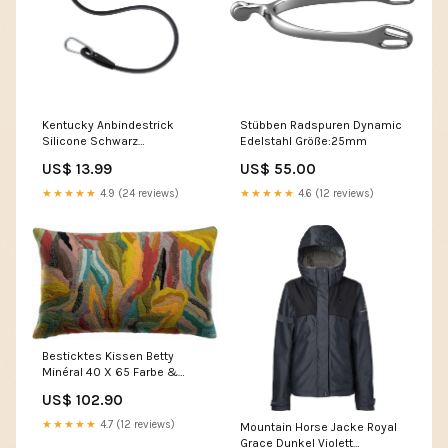
Kentucky Anbindestrick
Stübben Radspuren Dynamic
Silicone Schwarz
Edelstahl Größe:25mm
badge_outlet
US$ 13.99
US$ 55.00
★★★★★
4.9 (24 reviews)
★★★★★
4.6 (12 reviews)
Besticktes Kissen Betty
Minéral 40 X 65 Farbe &
Abmessungen
US$ 102.90
BxTxH:Mineral&40 X 65
★★★★★
4.7 (12 reviews)
Mountain Horse Jacke Royal
Grace Dunkel Violett